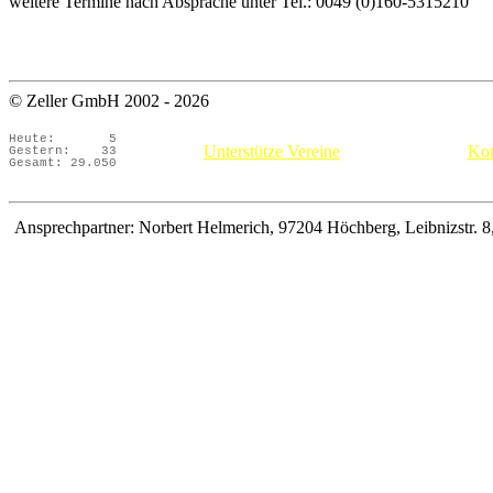
weitere Termine nach Absprache unter Tel.: 0049 (0)160-5315210
© Zeller GmbH 2002 - 2026
Heute:
5
Unterstütze Vereine
Kon
Gestern:
33
Gesamt:
29.050
Ansprechpartner: Norbert Helmerich, 97204 Höchberg, Leibnizstr. 